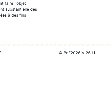
 faire l'objet
nt substantielle des
ées à des fins
e
© BnF
2026
|
V 26.1.1