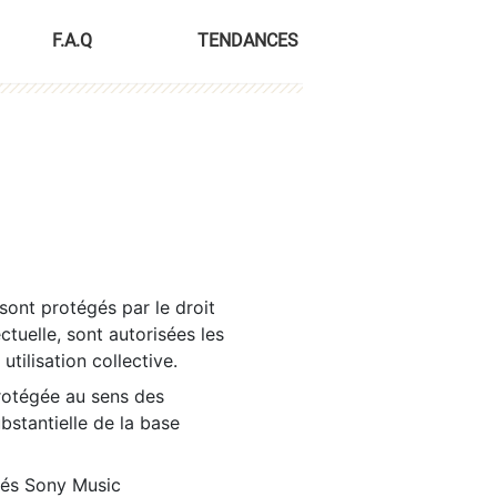
F.A.Q
TENDANCES
sont protégés par le droit
ctuelle, sont autorisées les
tilisation collective.
rotégée au sens des
ubstantielle de la base
tés Sony Music