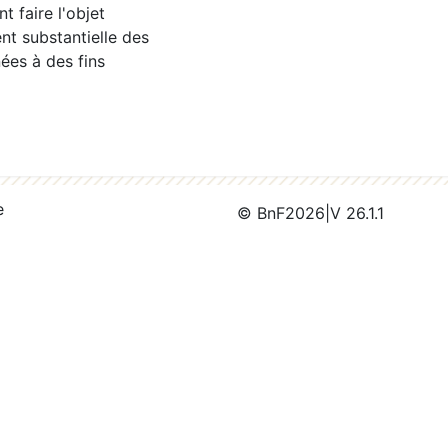
 faire l'objet
nt substantielle des
ées à des fins
e
© BnF
2026
|
V 26.1.1