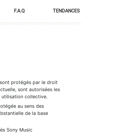
F.A.Q
TENDANCES
sont protégés par le droit
ctuelle, sont autorisées les
tilisation collective.
rotégée au sens des
ubstantielle de la base
tés Sony Music