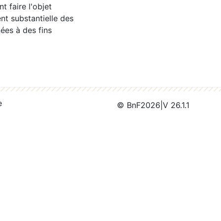
 faire l'objet
nt substantielle des
ées à des fins
e
© BnF
2026
|
V 26.1.1