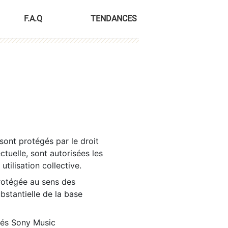
F.A.Q
TENDANCES
sont protégés par le droit
ctuelle, sont autorisées les
tilisation collective.
rotégée au sens des
ubstantielle de la base
tés Sony Music