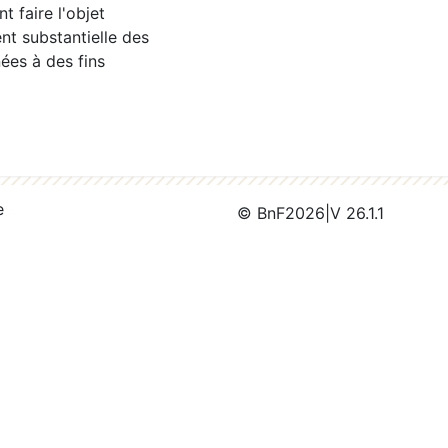
 faire l'objet
nt substantielle des
ées à des fins
e
© BnF
2026
|
V 26.1.1