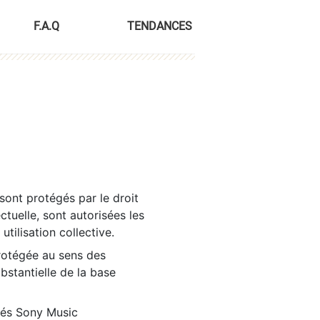
F.A.Q
TENDANCES
sont protégés par le droit
ctuelle, sont autorisées les
tilisation collective.
rotégée au sens des
ubstantielle de la base
tés Sony Music