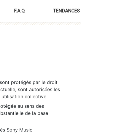
F.A.Q
TENDANCES
sont protégés par le droit
ctuelle, sont autorisées les
tilisation collective.
rotégée au sens des
ubstantielle de la base
tés Sony Music