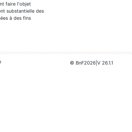
 faire l'objet
nt substantielle des
ées à des fins
e
© BnF
2026
|
V 26.1.1