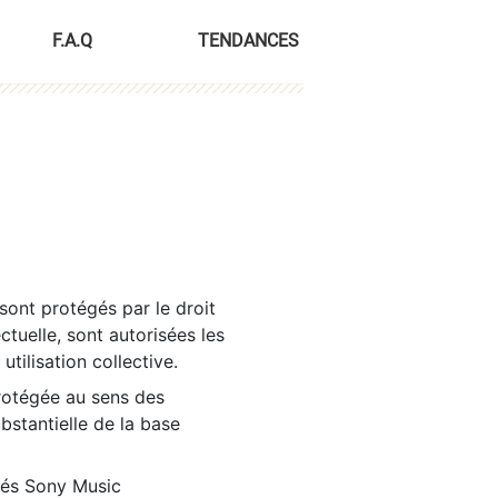
F.A.Q
TENDANCES
sont protégés par le droit
ctuelle, sont autorisées les
tilisation collective.
rotégée au sens des
ubstantielle de la base
tés Sony Music