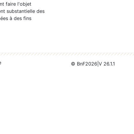
 faire l'objet
nt substantielle des
ées à des fins
e
© BnF
2026
|
V 26.1.1