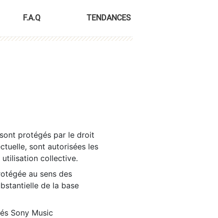
F.A.Q
TENDANCES
sont protégés par le droit
ctuelle, sont autorisées les
tilisation collective.
rotégée au sens des
ubstantielle de la base
tés Sony Music