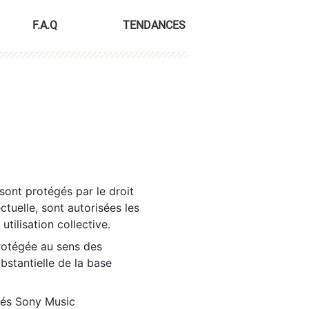
F.A.Q
TENDANCES
sont protégés par le droit
ctuelle, sont autorisées les
tilisation collective.
rotégée au sens des
ubstantielle de la base
tés Sony Music