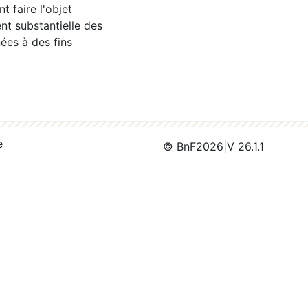
 faire l'objet
nt substantielle des
ées à des fins
e
© BnF
2026
|
V 26.1.1