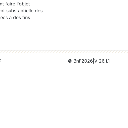
 faire l'objet
nt substantielle des
ées à des fins
e
© BnF
2026
|
V 26.1.1