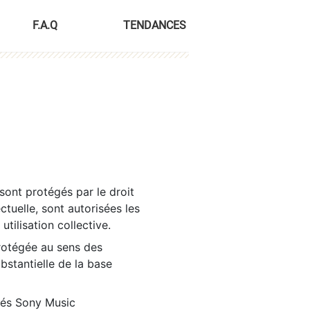
F.A.Q
TENDANCES
sont protégés par le droit
ctuelle, sont autorisées les
tilisation collective.
rotégée au sens des
ubstantielle de la base
tés Sony Music