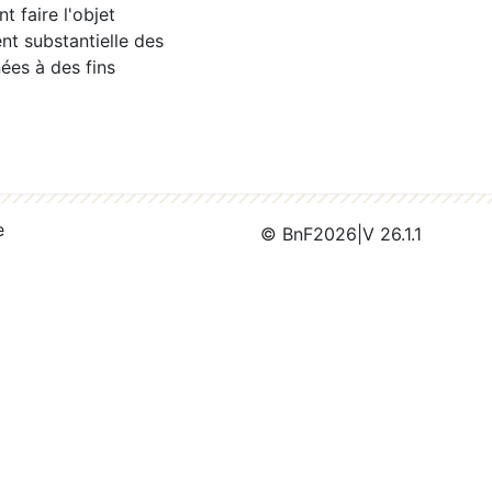
 faire l'objet
nt substantielle des
ées à des fins
e
© BnF
2026
|
V 26.1.1