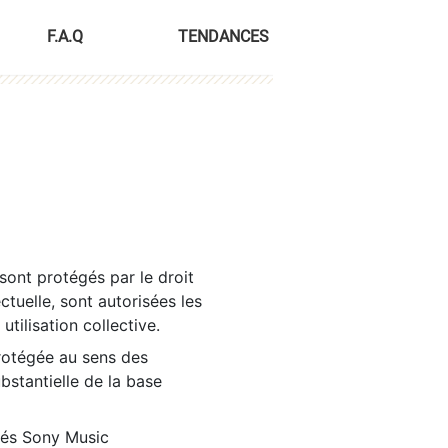
F.A.Q
TENDANCES
sont protégés par le droit
ctuelle, sont autorisées les
tilisation collective.
rotégée au sens des
ubstantielle de la base
tés Sony Music