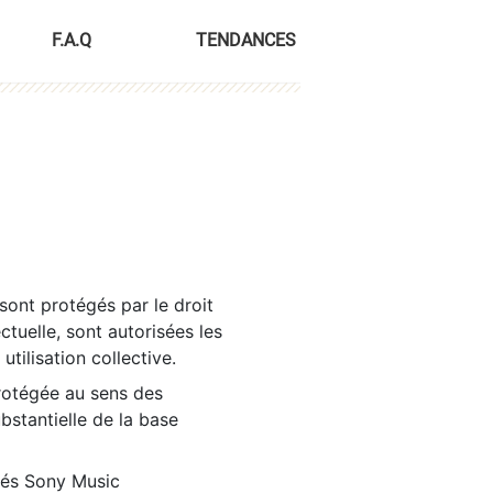
F.A.Q
TENDANCES
sont protégés par le droit
ctuelle, sont autorisées les
tilisation collective.
rotégée au sens des
ubstantielle de la base
tés Sony Music