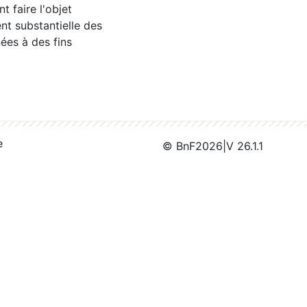
 faire l'objet
nt substantielle des
ées à des fins
e
© BnF
2026
|
V 26.1.1