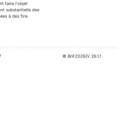
 faire l'objet
nt substantielle des
ées à des fins
e
© BnF
2026
|
V 26.1.1