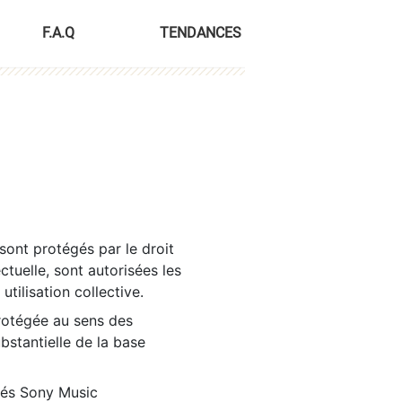
F.A.Q
TENDANCES
sont protégés par le droit
ctuelle, sont autorisées les
tilisation collective.
rotégée au sens des
ubstantielle de la base
tés Sony Music