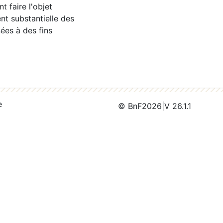
 faire l'objet
nt substantielle des
ées à des fins
e
© BnF
2026
|
V 26.1.1