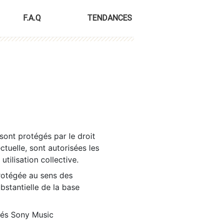
F.A.Q
TENDANCES
sont protégés par le droit
ctuelle, sont autorisées les
tilisation collective.
rotégée au sens des
ubstantielle de la base
tés Sony Music