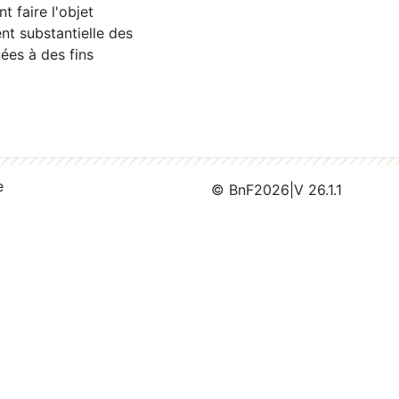
 faire l'objet
nt substantielle des
ées à des fins
e
© BnF
2026
|
V 26.1.1