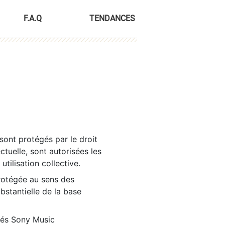
F.A.Q
TENDANCES
sont protégés par le droit
ctuelle, sont autorisées les
tilisation collective.
rotégée au sens des
ubstantielle de la base
tés Sony Music