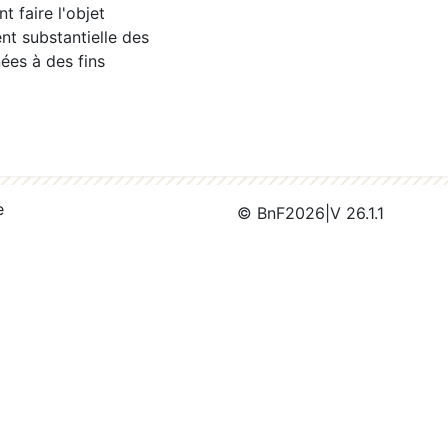
 faire l'objet
nt substantielle des
ées à des fins
e
© BnF
2026
|
V 26.1.1