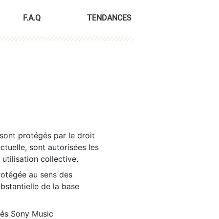
F.A.Q
TENDANCES
sont protégés par le droit
ctuelle, sont autorisées les
tilisation collective.
rotégée au sens des
ubstantielle de la base
tés Sony Music