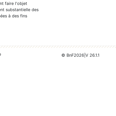
 faire l'objet
nt substantielle des
ées à des fins
e
© BnF
2026
|
V 26.1.1