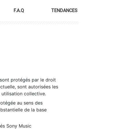
F.A.Q
TENDANCES
sont protégés par le droit
ctuelle, sont autorisées les
tilisation collective.
rotégée au sens des
ubstantielle de la base
tés Sony Music