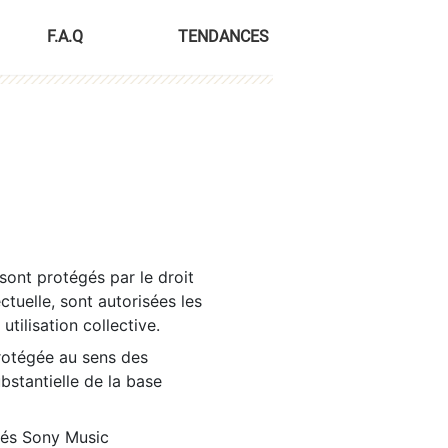
F.A.Q
TENDANCES
sont protégés par le droit
ctuelle, sont autorisées les
tilisation collective.
rotégée au sens des
ubstantielle de la base
tés Sony Music