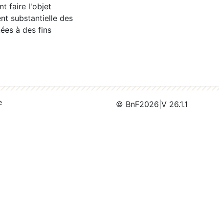
 faire l'objet
nt substantielle des
ées à des fins
e
© BnF
2026
|
V 26.1.1