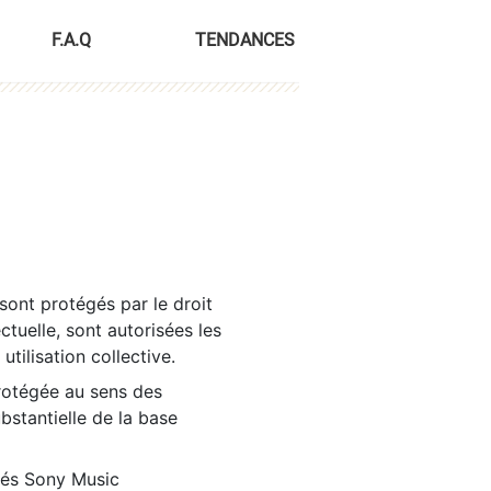
F.A.Q
TENDANCES
sont protégés par le droit
ctuelle, sont autorisées les
tilisation collective.
rotégée au sens des
ubstantielle de la base
tés Sony Music