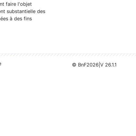
 faire l'objet
nt substantielle des
ées à des fins
e
© BnF
2026
|
V 26.1.1