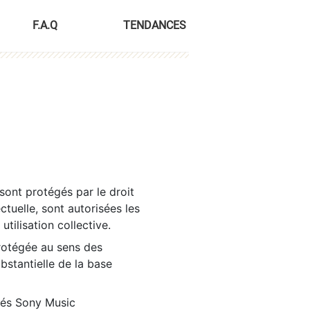
F.A.Q
TENDANCES
sont protégés par le droit
ctuelle, sont autorisées les
tilisation collective.
rotégée au sens des
ubstantielle de la base
tés Sony Music