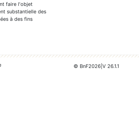
 faire l'objet
nt substantielle des
ées à des fins
e
© BnF
2026
|
V 26.1.1