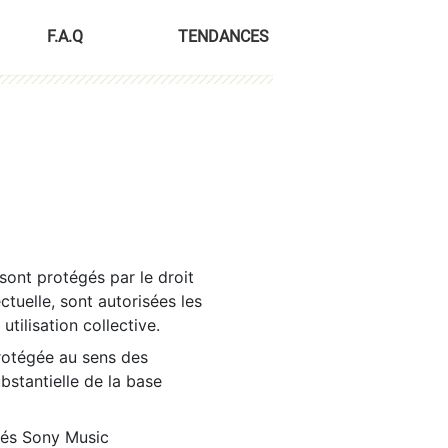
F.A.Q
TENDANCES
sont protégés par le droit
ctuelle, sont autorisées les
tilisation collective.
rotégée au sens des
ubstantielle de la base
tés Sony Music