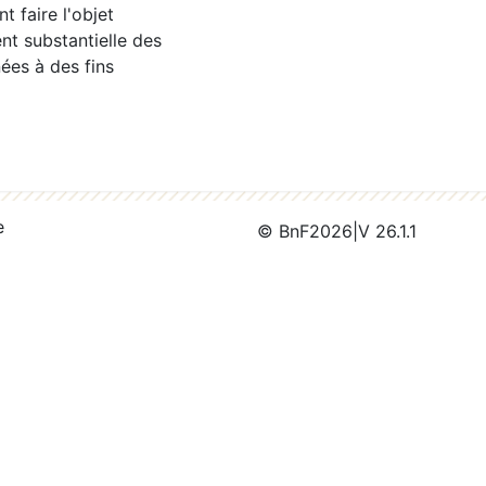
 faire l'objet
nt substantielle des
ées à des fins
e
© BnF
2026
|
V 26.1.1