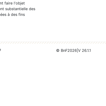
 faire l'objet
nt substantielle des
ées à des fins
e
© BnF
2026
|
V 26.1.1