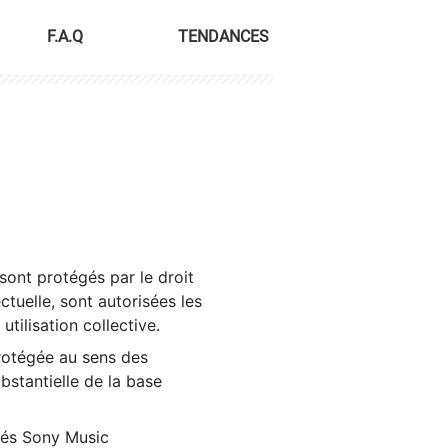
F.A.Q
TENDANCES
sont protégés par le droit
ctuelle, sont autorisées les
tilisation collective.
rotégée au sens des
ubstantielle de la base
tés Sony Music