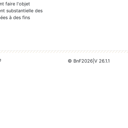
 faire l'objet
nt substantielle des
ées à des fins
e
© BnF
2026
|
V 26.1.1