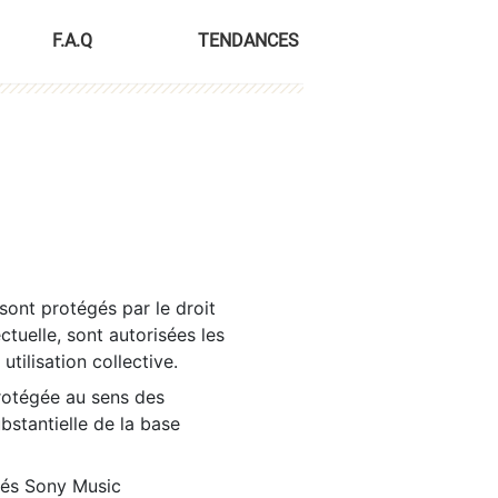
F.A.Q
TENDANCES
sont protégés par le droit
ctuelle, sont autorisées les
tilisation collective.
rotégée au sens des
ubstantielle de la base
tés Sony Music