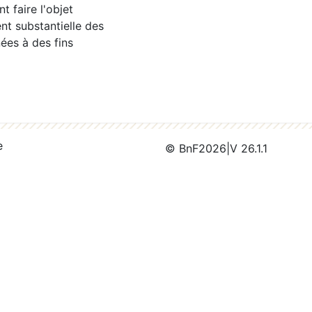
 faire l'objet
nt substantielle des
ées à des fins
e
© BnF
2026
|
V 26.1.1