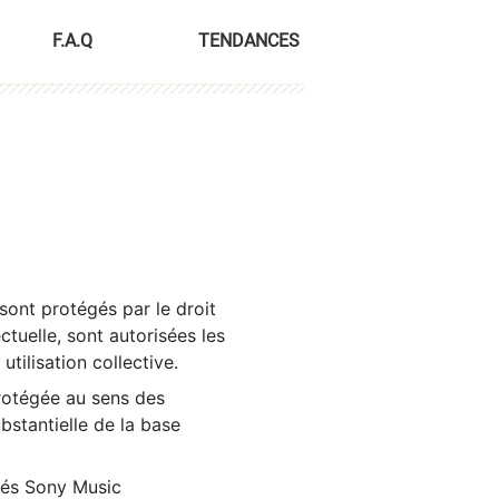
F.A.Q
TENDANCES
sont protégés par le droit
ctuelle, sont autorisées les
tilisation collective.
rotégée au sens des
ubstantielle de la base
tés Sony Music