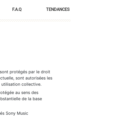
F.A.Q
TENDANCES
sont protégés par le droit
ctuelle, sont autorisées les
tilisation collective.
rotégée au sens des
ubstantielle de la base
tés Sony Music