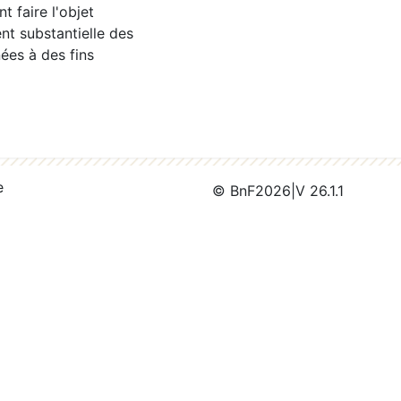
 faire l'objet
nt substantielle des
ées à des fins
e
© BnF
2026
|
V 26.1.1