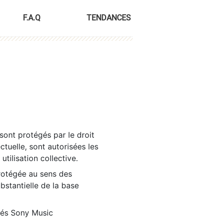
F.A.Q
TENDANCES
sont protégés par le droit
ctuelle, sont autorisées les
tilisation collective.
rotégée au sens des
ubstantielle de la base
tés Sony Music