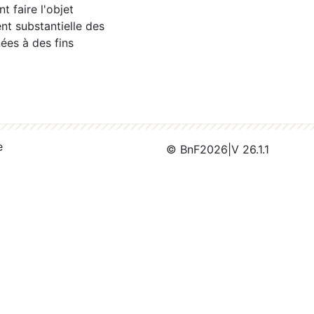
 faire l'objet
nt substantielle des
ées à des fins
e
© BnF
2026
|
V 26.1.1