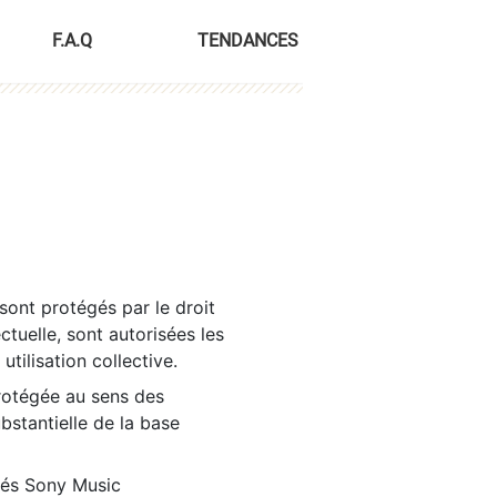
F.A.Q
TENDANCES
sont protégés par le droit
ctuelle, sont autorisées les
tilisation collective.
rotégée au sens des
ubstantielle de la base
tés Sony Music