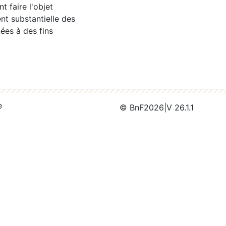
 faire l'objet
nt substantielle des
ées à des fins
e
© BnF
2026
|
V 26.1.1