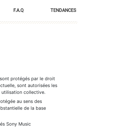
F.A.Q
TENDANCES
sont protégés par le droit
ctuelle, sont autorisées les
tilisation collective.
rotégée au sens des
ubstantielle de la base
tés Sony Music