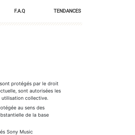
F.A.Q
TENDANCES
sont protégés par le droit
ctuelle, sont autorisées les
tilisation collective.
rotégée au sens des
ubstantielle de la base
tés Sony Music