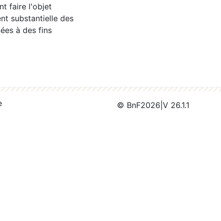
 faire l'objet
nt substantielle des
ées à des fins
e
© BnF
2026
|
V 26.1.1