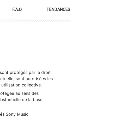
F.A.Q
TENDANCES
sont protégés par le droit
ctuelle, sont autorisées les
tilisation collective.
rotégée au sens des
ubstantielle de la base
tés Sony Music