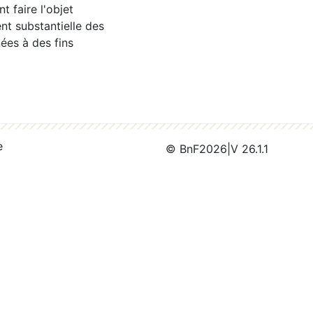
 faire l'objet
nt substantielle des
ées à des fins
e
© BnF
2026
|
V 26.1.1