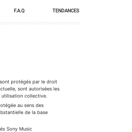
F.A.Q
TENDANCES
sont protégés par le droit
ctuelle, sont autorisées les
tilisation collective.
rotégée au sens des
ubstantielle de la base
tés Sony Music