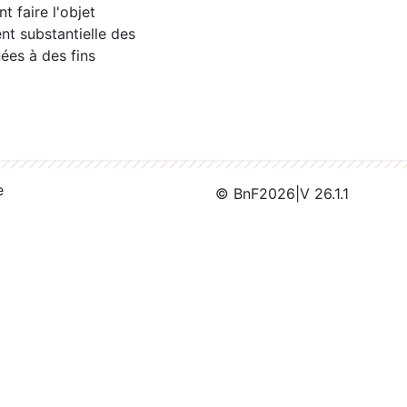
 faire l'objet
nt substantielle des
ées à des fins
e
© BnF
2026
|
V 26.1.1