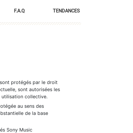
F.A.Q
TENDANCES
sont protégés par le droit
ctuelle, sont autorisées les
tilisation collective.
rotégée au sens des
ubstantielle de la base
tés Sony Music