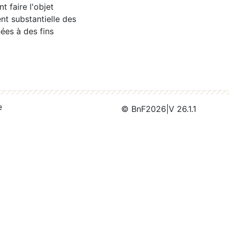
 faire l'objet
nt substantielle des
ées à des fins
e
© BnF
2026
|
V 26.1.1