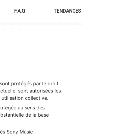
F.A.Q
TENDANCES
sont protégés par le droit
ctuelle, sont autorisées les
tilisation collective.
rotégée au sens des
ubstantielle de la base
tés Sony Music