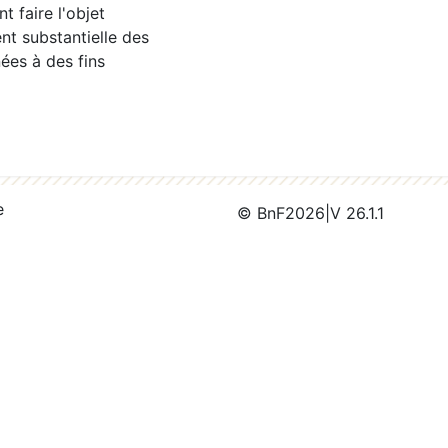
 faire l'objet
nt substantielle des
ées à des fins
e
© BnF
2026
|
V 26.1.1