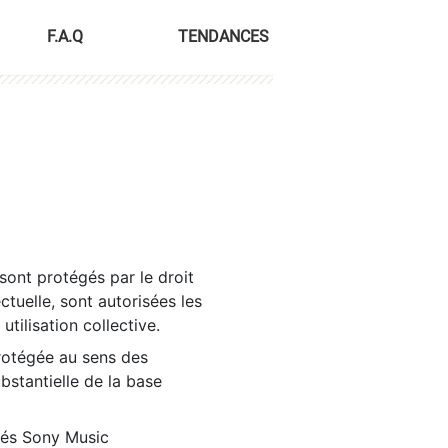
F.A.Q
TENDANCES
sont protégés par le droit
ctuelle, sont autorisées les
tilisation collective.
rotégée au sens des
ubstantielle de la base
tés Sony Music