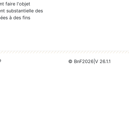
 faire l'objet
nt substantielle des
ées à des fins
e
© BnF
2026
|
V 26.1.1