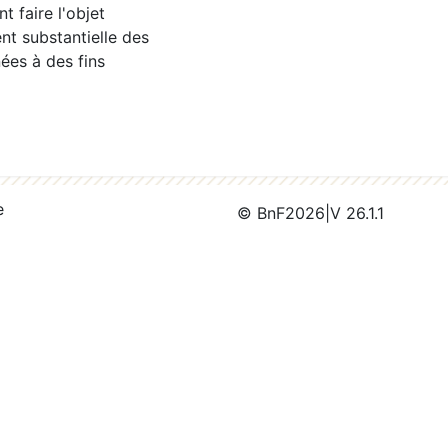
 faire l'objet
nt substantielle des
ées à des fins
e
© BnF
2026
|
V 26.1.1