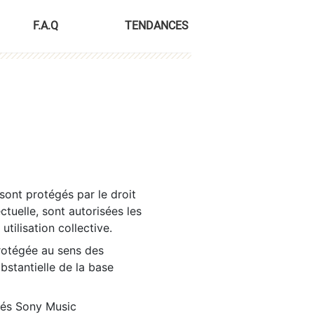
F.A.Q
TENDANCES
sont protégés par le droit
ctuelle, sont autorisées les
tilisation collective.
rotégée au sens des
ubstantielle de la base
tés Sony Music