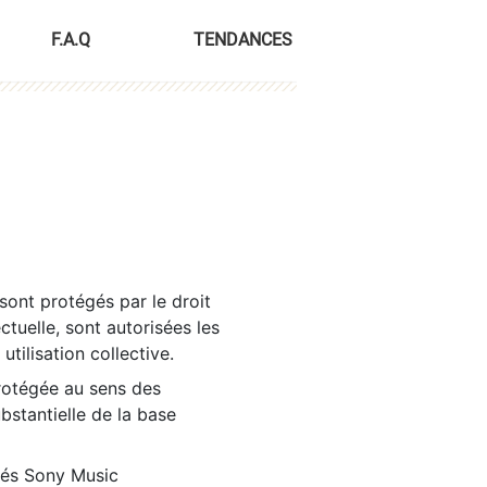
F.A.Q
TENDANCES
sont protégés par le droit
ctuelle, sont autorisées les
tilisation collective.
rotégée au sens des
ubstantielle de la base
tés Sony Music