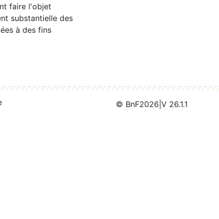
 faire l'objet
nt substantielle des
ées à des fins
e
© BnF
2026
|
V 26.1.1