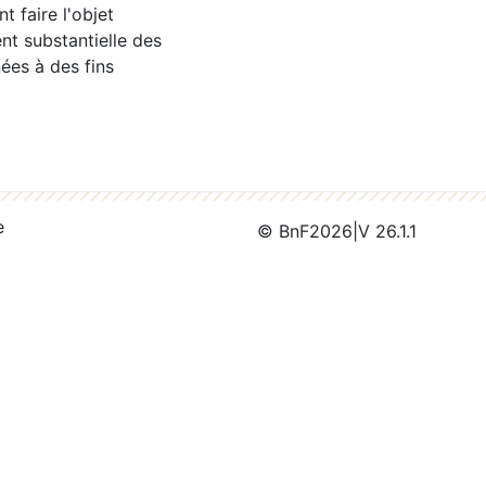
 faire l'objet
nt substantielle des
ées à des fins
e
© BnF
2026
|
V 26.1.1