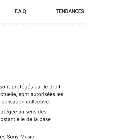
F.A.Q
TENDANCES
sont protégés par le droit
ctuelle, sont autorisées les
tilisation collective.
rotégée au sens des
ubstantielle de la base
tés Sony Music