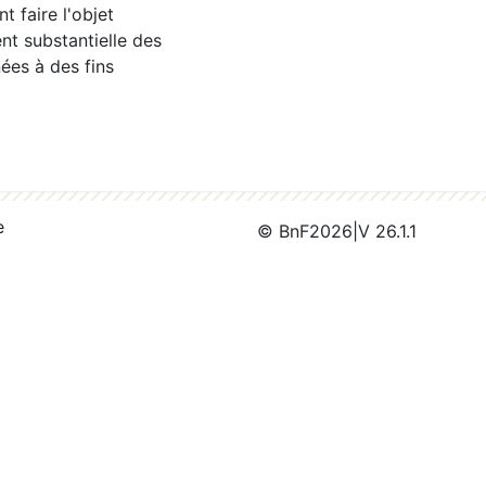
 faire l'objet
nt substantielle des
ées à des fins
e
© BnF
2026
|
V 26.1.1