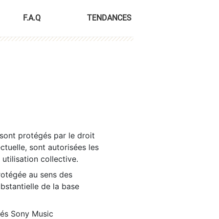
F.A.Q
TENDANCES
sont protégés par le droit
ctuelle, sont autorisées les
tilisation collective.
rotégée au sens des
ubstantielle de la base
tés Sony Music