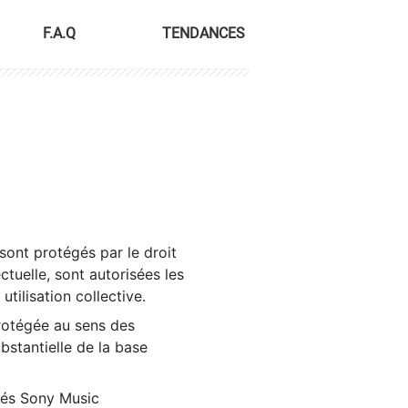
F.A.Q
TENDANCES
sont protégés par le droit
ctuelle, sont autorisées les
tilisation collective.
rotégée au sens des
ubstantielle de la base
tés Sony Music