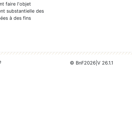
 faire l'objet
nt substantielle des
ées à des fins
e
© BnF
2026
|
V 26.1.1