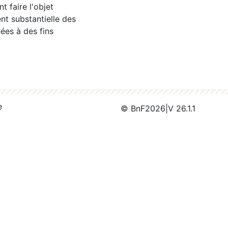
 faire l'objet
nt substantielle des
ées à des fins
e
© BnF
2026
|
V 26.1.1