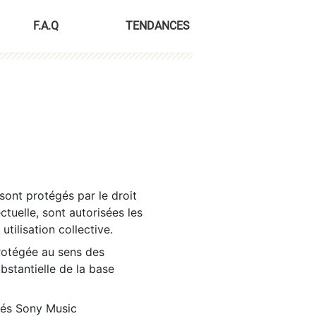
F.A.Q
TENDANCES
sont protégés par le droit
ctuelle, sont autorisées les
tilisation collective.
rotégée au sens des
ubstantielle de la base
tés Sony Music