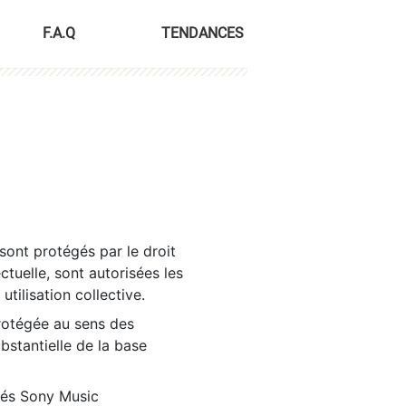
F.A.Q
TENDANCES
sont protégés par le droit
ctuelle, sont autorisées les
tilisation collective.
rotégée au sens des
ubstantielle de la base
tés Sony Music