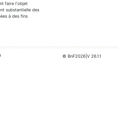
 faire l'objet
nt substantielle des
ées à des fins
e
© BnF
2026
|
V 26.1.1