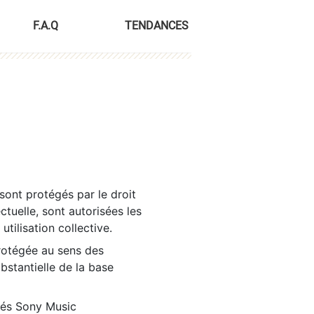
F.A.Q
TENDANCES
sont protégés par le droit
ctuelle, sont autorisées les
tilisation collective.
rotégée au sens des
ubstantielle de la base
tés Sony Music