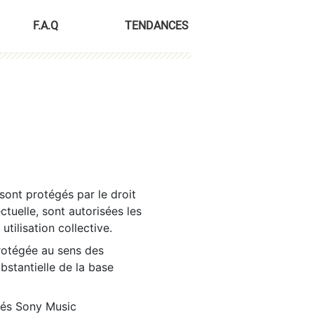
F.A.Q
TENDANCES
sont protégés par le droit
ctuelle, sont autorisées les
tilisation collective.
rotégée au sens des
ubstantielle de la base
tés Sony Music