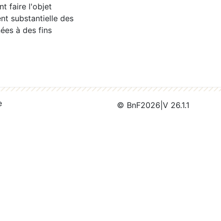
 faire l'objet
nt substantielle des
ées à des fins
e
© BnF
2026
|
V 26.1.1