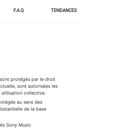
F.A.Q
TENDANCES
sont protégés par le droit
ctuelle, sont autorisées les
tilisation collective.
rotégée au sens des
ubstantielle de la base
tés Sony Music