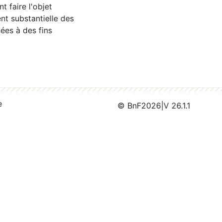
 faire l'objet
nt substantielle des
ées à des fins
e
© BnF
2026
|
V 26.1.1