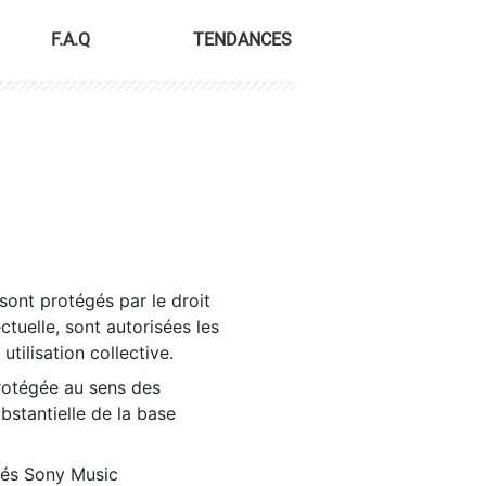
F.A.Q
TENDANCES
sont protégés par le droit
ctuelle, sont autorisées les
tilisation collective.
rotégée au sens des
ubstantielle de la base
tés Sony Music