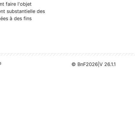
 faire l'objet
nt substantielle des
ées à des fins
e
© BnF
2026
|
V 26.1.1