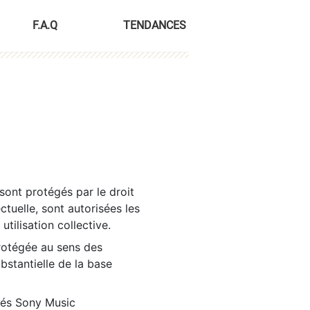
F.A.Q
TENDANCES
sont protégés par le droit
ctuelle, sont autorisées les
tilisation collective.
rotégée au sens des
ubstantielle de la base
tés Sony Music