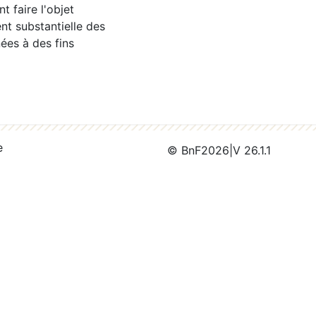
 faire l'objet
nt substantielle des
ées à des fins
e
© BnF
2026
|
V 26.1.1