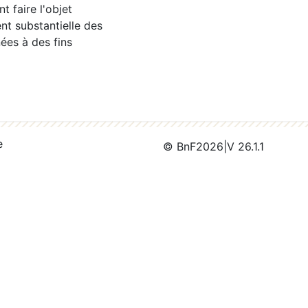
 faire l'objet
nt substantielle des
ées à des fins
e
© BnF
2026
|
V 26.1.1