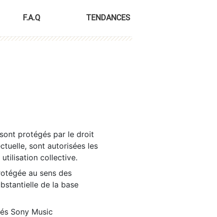
F.A.Q
TENDANCES
sont protégés par le droit
ctuelle, sont autorisées les
tilisation collective.
rotégée au sens des
ubstantielle de la base
tés Sony Music