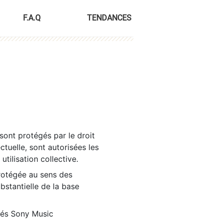
F.A.Q
TENDANCES
sont protégés par le droit
ctuelle, sont autorisées les
tilisation collective.
rotégée au sens des
ubstantielle de la base
tés Sony Music