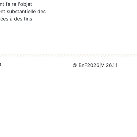
 faire l'objet
nt substantielle des
ées à des fins
e
© BnF
2026
|
V 26.1.1