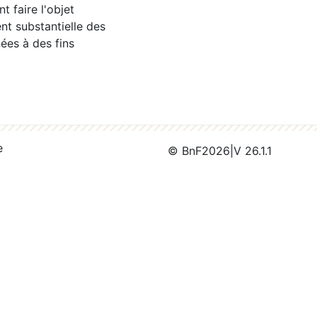
 faire l'objet
nt substantielle des
ées à des fins
e
© BnF
2026
|
V 26.1.1