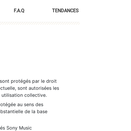
F.A.Q
TENDANCES
sont protégés par le droit
ctuelle, sont autorisées les
tilisation collective.
rotégée au sens des
ubstantielle de la base
tés Sony Music