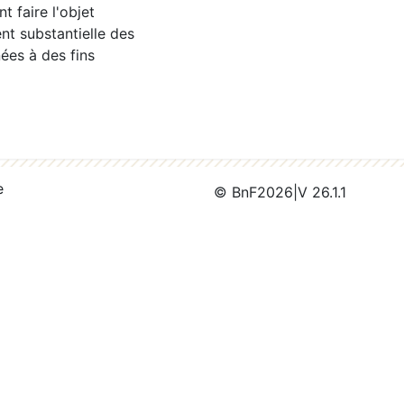
 faire l'objet
nt substantielle des
ées à des fins
e
© BnF
2026
|
V 26.1.1