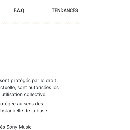
F.A.Q
TENDANCES
sont protégés par le droit
ctuelle, sont autorisées les
tilisation collective.
rotégée au sens des
ubstantielle de la base
tés Sony Music