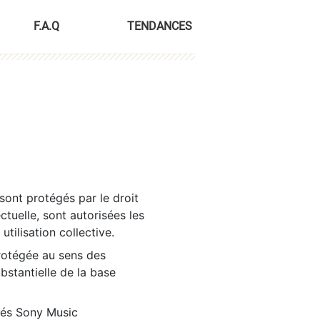
F.A.Q
TENDANCES
sont protégés par le droit
ctuelle, sont autorisées les
tilisation collective.
rotégée au sens des
ubstantielle de la base
tés Sony Music