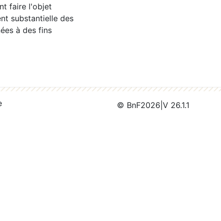
 faire l'objet
nt substantielle des
ées à des fins
e
© BnF
2026
|
V 26.1.1